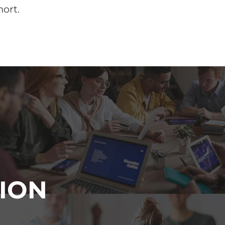
mort.
ION