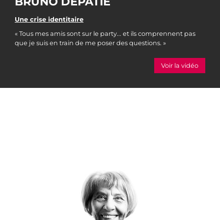
BRUNO DÉPATIE
Une crise identitaire
« Tous mes amis sont sur le party... et ils comprennent pas
que je suis en train de me poser des questions. »
Voir la vidéo