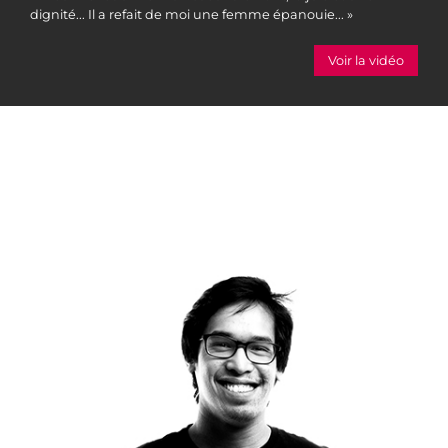
dignité... Il a refait de moi une femme épanouie... »
Voir la vidéo