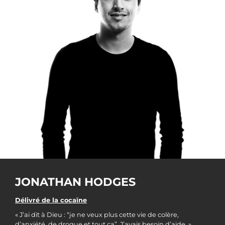
JONATHAN HODGES
Délivré de la cocaïne
« J’ai dit à Dieu : “je ne veux plus cette vie de colère,
d’anxiété, de drogue et tout ça”. J’avais besoin d’aide. »