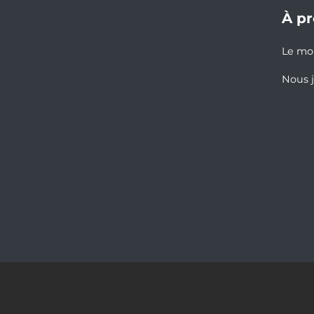
À p
Le m
Nous 