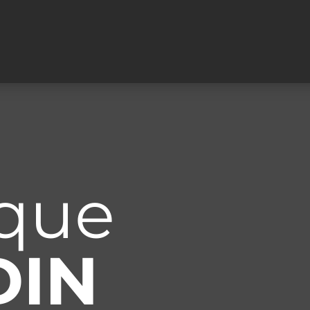
ique
DIN