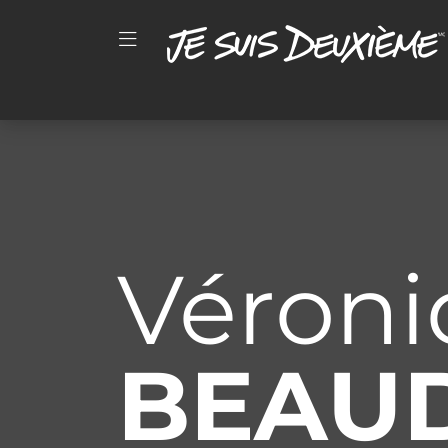
Véron
BEAU